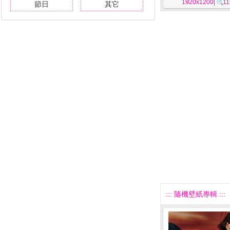
1920x1200
|
11
節日
其它
::: 隨機壁紙專輯 :::