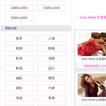
1680x1050
1920x1200
::: Irina Sheik 女星
2560x1600
壁紙分類
風景
人物
植物
動物
影視
遊戲
Irina Sheik 女星模
1920x1200
|
13
動漫
設計
攝影
體育
廣告
汽車
系統
軍事
Irina Sheik 女星模