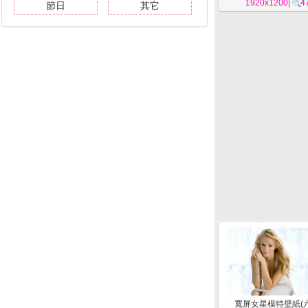
1920x1200
|
4
節日
其它
寬屏女星模特壁紙(六)