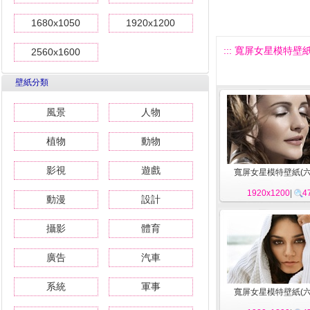
1680x1050
1920x1200
::: 寬屏女星模特壁紙(六
2560x1600
壁紙分類
風景
人物
植物
動物
影視
遊戲
寬屏女星模特壁紙(六)
1920x1200
|
4
動漫
設計
攝影
體育
廣告
汽車
系統
軍事
寬屏女星模特壁紙(六)