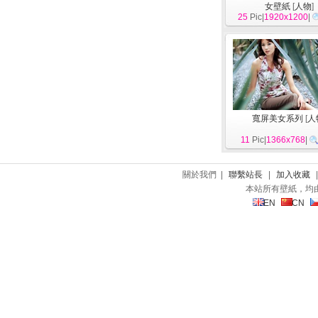
女壁紙
[
人物
]
25
Pic|
1920x1200
|
寬屏美女系列
[
人
11
Pic|
1366x768
|
關於我們 |
聯繫站長
|
加入收藏
本站所有壁紙，均
EN
CN