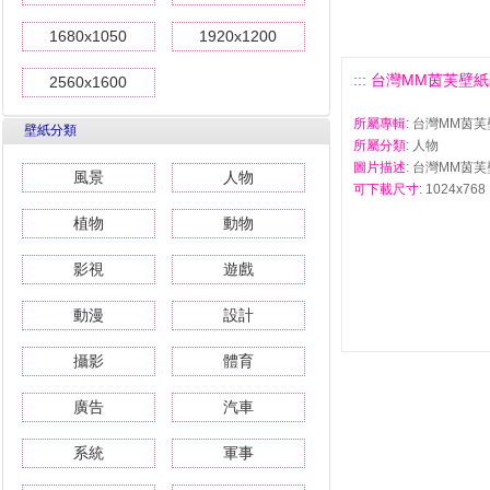
1680x1050
1920x1200
::: 台灣MM茵芙壁紙專輯
2560x1600
所屬專輯
: 台灣MM茵芙
壁紙分類
所屬分類
: 人物
圖片描述
: 台灣MM茵芙
風景
人物
可下載尺寸
: 1024x768 
植物
動物
影視
遊戲
動漫
設計
攝影
體育
廣告
汽車
系統
軍事