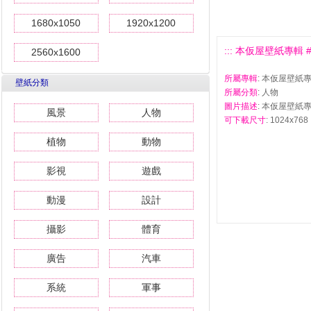
1680x1050
1920x1200
::: 本仮屋壁紙專輯 #3 
2560x1600
所屬專輯
: 本仮屋壁紙
壁紙分類
所屬分類
: 人物
圖片描述
: 本仮屋壁紙專
風景
人物
可下載尺寸
: 1024x768 
植物
動物
影視
遊戲
動漫
設計
攝影
體育
廣告
汽車
系統
軍事