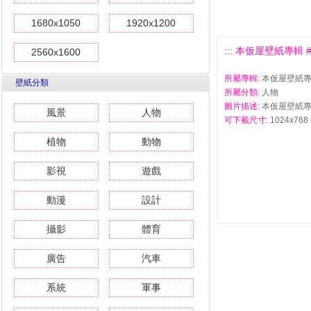
1680x1050
1920x1200
::: 本仮屋壁紙專輯 #4 
2560x1600
所屬專輯
: 本仮屋壁紙
壁紙分類
所屬分類
: 人物
圖片描述
: 本仮屋壁紙專
風景
人物
可下載尺寸
: 1024x768 
植物
動物
影視
遊戲
動漫
設計
攝影
體育
廣告
汽車
系統
軍事