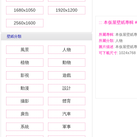
1680x1050
1920x1200
::: 本仮屋壁紙專輯 #7 
2560x1600
所屬專輯
: 本仮屋壁紙
壁紙分類
所屬分類
: 人物
圖片描述
: 本仮屋壁紙專
風景
人物
可下載尺寸
: 1024x768 
植物
動物
影視
遊戲
動漫
設計
攝影
體育
廣告
汽車
系統
軍事