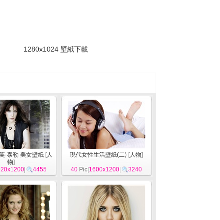
。
1280x1024 壁紙下載
r 麗芙·泰勒 美女壁紙
[
人
現代女性生活壁紙(二)
[
人物
]
物
]
920x1200
|
4455
40
Pic|
1600x1200
|
3240