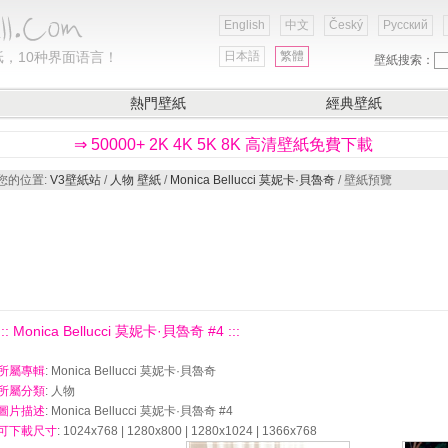
English
中文
Český
Русский
，10种界面语言！
日本語
繁體
壁紙搜索：
熱門壁紙
經典壁紙
⇒ 50000+ 2K 4K 5K 8K 高清壁紙免費下載
您的位置:
V3壁紙站
/
人物 壁紙
/
Monica Bellucci 莫妮卡·貝魯奇
/ 壁紙預覽
::: Monica Bellucci 莫妮卡·貝魯奇 #4 :::
所屬專輯
: Monica Bellucci 莫妮卡·貝魯奇
所屬分類
: 人物
圖片描述
: Monica Bellucci 莫妮卡·貝魯奇 #4
可下載尺寸
: 1024x768 | 1280x800 | 1280x1024 | 1366x768