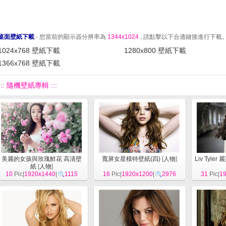
桌面壁紙下載
- 您當前的顯示器分辨率為
1344x1024
, 請點擊以下合適鏈接進行下載
1024x768 壁紙下載
1280x800 壁紙下載
1366x768 壁紙下載
::: 隨機壁紙專輯 :::
美麗的女孩與玫瑰鮮花 高清壁
寬屏女星模特壁紙(四)
[
人物
]
Liv Tyle
紙
[
人物
]
10
Pic|
1920x1440
|
1115
16
Pic|
1920x1200
|
2976
31
Pic|
1