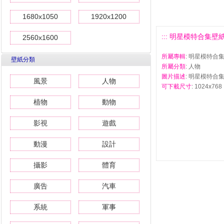
1680x1050
1920x1200
::: 明星模特合集壁紙(一
2560x1600
所屬專輯
: 明星模特合集
壁紙分類
所屬分類
: 人物
圖片描述
: 明星模特合集
風景
人物
可下載尺寸
: 1024x768 
植物
動物
影視
遊戲
動漫
設計
攝影
體育
廣告
汽車
系統
軍事