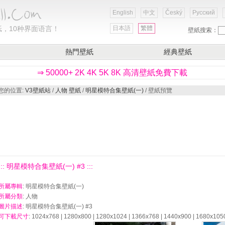
English
中文
Český
Русский
，10种界面语言！
日本語
繁體
壁紙搜索：
熱門壁紙
經典壁紙
⇒ 50000+ 2K 4K 5K 8K 高清壁紙免費下載
您的位置:
V3壁紙站
/
人物 壁紙
/
明星模特合集壁紙(一)
/ 壁紙預覽
::: 明星模特合集壁紙(一) #3 :::
所屬專輯
: 明星模特合集壁紙(一)
所屬分類
: 人物
圖片描述
: 明星模特合集壁紙(一) #3
可下載尺寸
: 1024x768 | 1280x800 | 1280x1024 | 1366x768 | 1440x900 | 1680x105