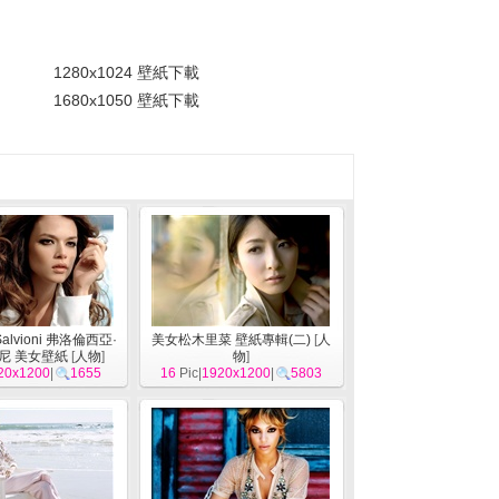
。
1280x1024 壁紙下載
1680x1050 壁紙下載
 Salvioni 弗洛倫西亞·
美女松木里菜 壁紙專輯(二)
[
人
尼 美女壁紙
[
人物
]
物
]
20x1200
|
1655
16
Pic|
1920x1200
|
5803