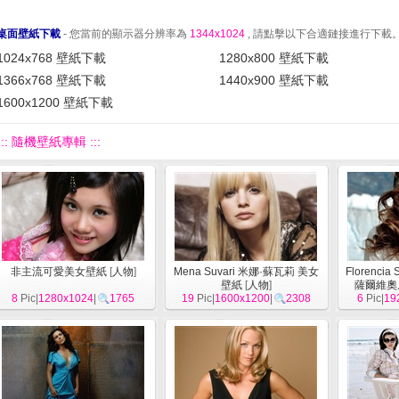
桌面壁紙下載
- 您當前的顯示器分辨率為
1344x1024
, 請點擊以下合適鏈接進行下載
1024x768 壁紙下載
1280x800 壁紙下載
1366x768 壁紙下載
1440x900 壁紙下載
1600x1200 壁紙下載
::: 隨機壁紙專輯 :::
非主流可愛美女壁紙
[
人物
]
Mena Suvari 米娜·蘇瓦莉 美女
Florencia
壁紙
[
人物
]
薩爾維奧
8
Pic|
1280x1024
|
1765
19
Pic|
1600x1200
|
2308
6
Pic|
19