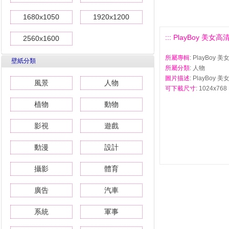
1680x1050
1920x1200
::: PlayBoy 美女高清
2560x1600
所屬專輯
: PlayBoy 
壁紙分類
所屬分類
: 人物
圖片描述
: PlayBoy 
風景
人物
可下載尺寸
: 1024x768 
植物
動物
影視
遊戲
動漫
設計
攝影
體育
廣告
汽車
系統
軍事