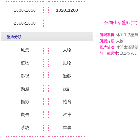
1680x1050
1920x1200
::: 休閒生活壁紙(二) #
2560x1600
所屬專輯
: 休閒生活壁紙
壁紙分類
所屬分類
: 人物
圖片描述
: 休閒生活壁紙(
風景
人物
可下載尺寸
: 1024x768 
植物
動物
影視
遊戲
動漫
設計
攝影
體育
廣告
汽車
系統
軍事