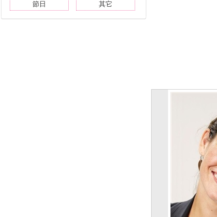
節日
其它