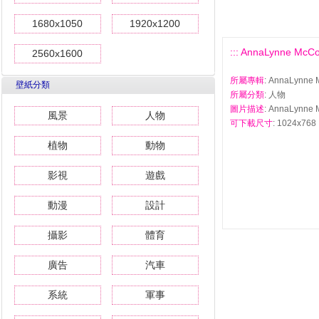
1680x1050
1920x1200
::: AnnaLynne 
2560x1600
所屬專輯
: AnnaLyn
壁紙分類
所屬分類
: 人物
圖片描述
: AnnaLyn
風景
人物
可下載尺寸
: 1024x768 
植物
動物
影視
遊戲
動漫
設計
攝影
體育
廣告
汽車
系統
軍事