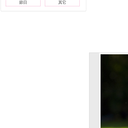
節日
其它