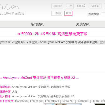
English
中文
Český
Русский
，10种界面语言！
日本語
繁體
壁紙搜索：
熱門壁紙
經典壁紙
⇒ 50000+ 2K 4K 5K 8K 高清壁紙免費下載
您的位置:
V3壁紙站
/
人物 壁紙
/
AnnaLynne McCord 安娜麗尼·麥考德美女壁紙
/ 壁
::: AnnaLynne McCord 安娜麗尼·麥考德美女壁紙 #2 :::
所屬專輯
: AnnaLynne McCord 安娜麗尼·麥考德美女壁紙
所屬分類
: 人物
圖片描述
: AnnaLynne McCord 安娜麗尼·麥考德美女壁紙 #2
可下載尺寸
: 1024x768 | 1280x800 | 1280x1024 | 1366x768 | 1440x900 | 1680x105