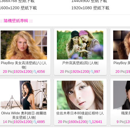
1366x768 壁紙下載
1440x900 壁紙下載
1600x1200 壁紙下載
1920x1080 壁紙下載
::: 隨機壁紙專輯 :::
PlayBoy 美女高清壁紙(八)
[
人
戶外寫真壁紙(四)
[
人物
]
PlayBo
物
]
20
Pic|
1920x1200
|
4056
20
Pic|
1920x1200
|
997
20
Pic|
1
Olivia Wilde 奧利維亞·維爾德
佐佐木希日本80後超紅模特
[
人
職業
美女壁紙
[
人物
]
物
]
14
Pic|
1920x1200
|
4895
20
Pic|
1600x1200
|
12641
9
Pic|
12