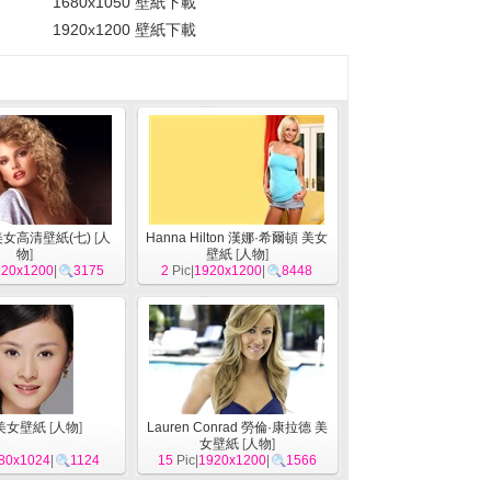
1680x1050 壁紙下載
1920x1200 壁紙下載
y 美女高清壁紙(七)
[
人
Hanna Hilton 漢娜·希爾頓 美女
物
]
壁紙
[
人物
]
920x1200
|
3175
2
Pic|
1920x1200
|
8448
美女壁紙
[
人物
]
Lauren Conrad 勞倫·康拉德 美
女壁紙
[
人物
]
80x1024
|
1124
15
Pic|
1920x1200
|
1566