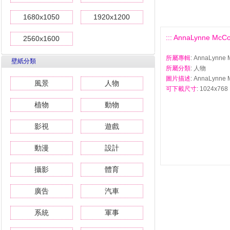
1680x1050
1920x1200
::: AnnaLynne 
2560x1600
所屬專輯
: AnnaLyn
壁紙分類
所屬分類
: 人物
圖片描述
: AnnaLyn
風景
人物
可下載尺寸
: 1024x768 
植物
動物
影視
遊戲
動漫
設計
攝影
體育
廣告
汽車
系統
軍事