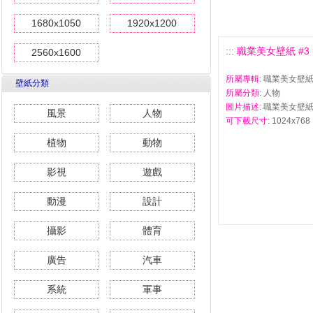
1680x1050
1920x1200
::: 職業美女壁紙 #3 :
2560x1600
所屬專輯
: 職業美女壁
壁紙分類
所屬分類
: 人物
圖片描述
: 職業美女壁紙
風景
人物
可下載尺寸
: 1024x768
植物
動物
影視
遊戲
動漫
設計
攝影
體育
廣告
汽車
系統
軍事