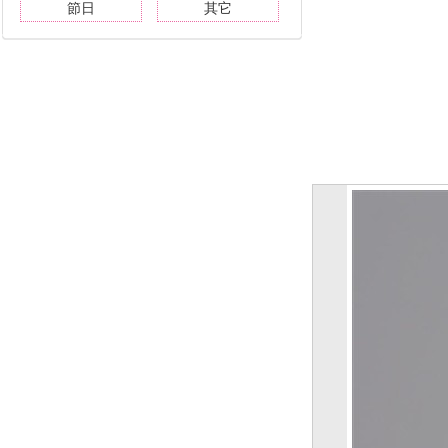
節日
其它