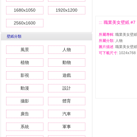
1680x1050
1920x1200
::: 職業美女壁紙 #7 :
2560x1600
所屬專輯
: 職業美女壁
壁紙分類
所屬分類
: 人物
圖片描述
: 職業美女壁紙
風景
人物
可下載尺寸
: 1024x768
植物
動物
影視
遊戲
動漫
設計
攝影
體育
廣告
汽車
系統
軍事