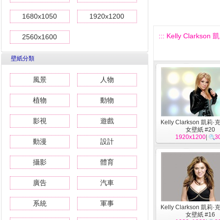
1680x1050
1920x1200
::: Kelly Clarks
2560x1600
壁紙分類
風景
人物
植物
動物
影視
遊戲
Kelly Clarkson 凱莉
女壁紙 #20
1920x1200
|
3
動漫
設計
攝影
體育
廣告
汽車
系統
軍事
Kelly Clarkson 凱莉
女壁紙 #16