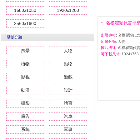
1680x1050
1920x1200
::: 名模瞿穎代言壁紙 #
2560x1600
所屬專輯
: 名模瞿穎代
壁紙分類
所屬分類
: 人物
圖片描述
: 名模瞿穎代言
風景
人物
可下載尺寸
: 1024x768 
植物
動物
影視
遊戲
動漫
設計
攝影
體育
廣告
汽車
系統
軍事