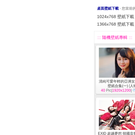
桌面壁紙下載
- 您當
1024x768 壁紙下載
1366x768 壁紙下載
::: 隨機壁紙專輯 :::
清純可愛年輕的亞洲女
壁紙合集(一)
[
人
40
Pic|
1920x1200
|
EXID 超越夢想 韓國