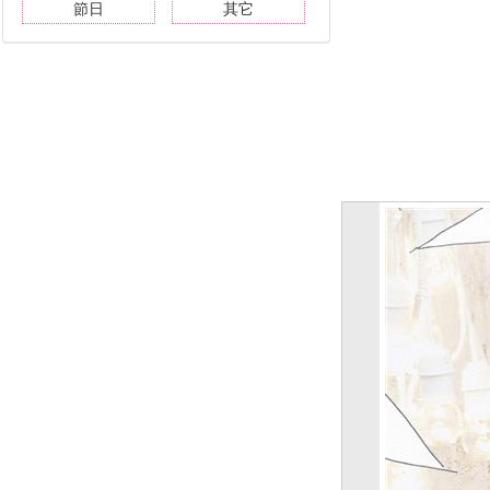
節日
其它