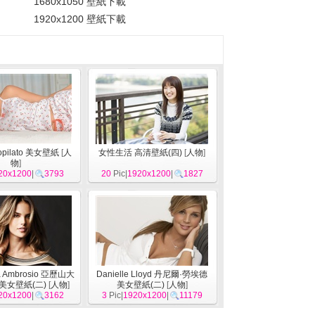
1680x1050 壁紙下載
1920x1200 壁紙下載
Lopilato 美女壁紙
[
人
女性生活 高清壁紙(四)
[
人物
]
物
]
20x1200
|
3793
20
Pic|
1920x1200
|
1827
ra Ambrosio 亞歷山大
Danielle Lloyd 丹尼爾·勞埃德
美女壁紙(二)
[
人物
]
美女壁紙(二)
[
人物
]
20x1200
|
3162
3
Pic|
1920x1200
|
11179