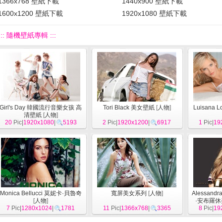
1366x768 壁紙下載
1440x900 壁紙下載
1600x1200 壁紙下載
1920x1080 壁紙下載
::: 隨機壁紙專輯 :::
Girl's Day 韓國流行音樂女孩 高
Tori Black 美女壁紙
[
人物
]
Luisana 
清壁紙
[
人物
]
20
Pic|
1920x1080
|
5193
2
Pic|
1920x1200
|
6917
1
Pic|
19
Monica Bellucci 莫妮卡·貝魯奇
寬屏美女系列
[
人物
]
Alessand
[
人物
]
·安布羅休
7
Pic|
1280x1024
|
1781
11
Pic|
1366x768
|
3365
8
Pic|
19