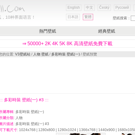
English
中文
Český
Русский
，10种界面语言！
日本語
繁體
壁紙搜索：
熱門壁紙
經典壁紙
⇒ 50000+ 2K 4K 5K 8K 高清壁紙免費下載
您的位置:
V3壁紙站
/
人物 壁紙
/
多彩時裝 壁紙(一)
/ 壁紙預覽
::: 多彩時裝 壁紙(一) #3 :::
所屬專輯
: 多彩時裝 壁紙(一)
所屬分類
: 人物
圖片描述
: 多彩時裝 壁紙(一) #3
可下載尺寸
: 1024x768 | 1280x800 | 1280x1024 | 1366x768 | 1440x900 | 1680x105