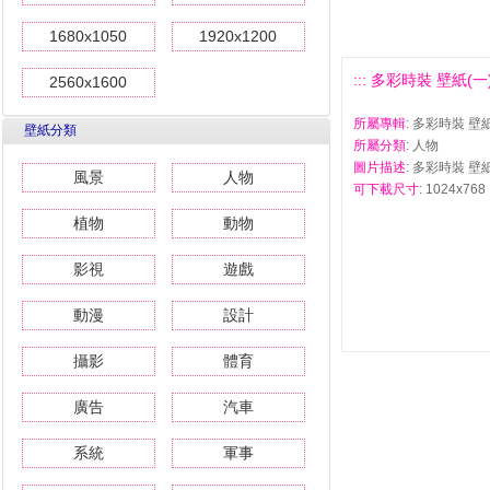
1680x1050
1920x1200
::: 多彩時裝 壁紙(一) #
2560x1600
所屬專輯
: 多彩時裝 壁紙
壁紙分類
所屬分類
: 人物
圖片描述
: 多彩時裝 壁紙
風景
人物
可下載尺寸
: 1024x768 
植物
動物
影視
遊戲
動漫
設計
攝影
體育
廣告
汽車
系統
軍事