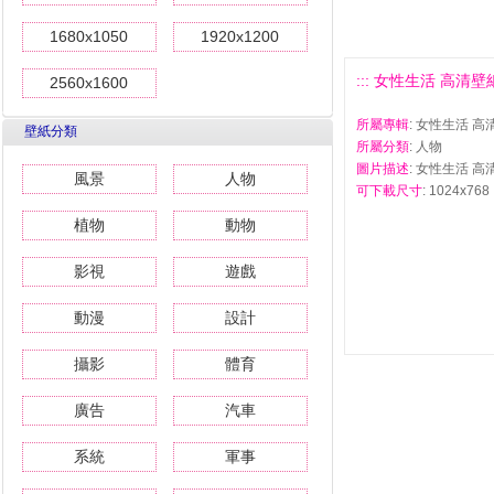
1680x1050
1920x1200
::: 女性生活 高清壁紙(
2560x1600
所屬專輯
: 女性生活 高
壁紙分類
所屬分類
: 人物
圖片描述
: 女性生活 高清
風景
人物
可下載尺寸
: 1024x768 
植物
動物
影視
遊戲
動漫
設計
攝影
體育
廣告
汽車
系統
軍事