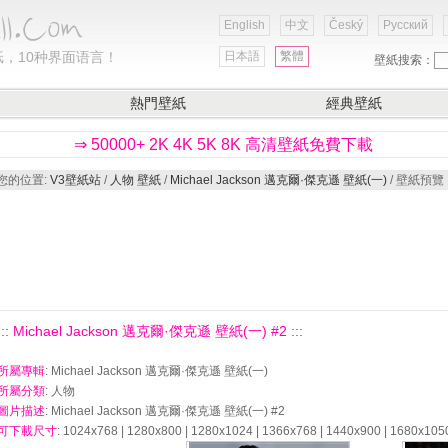
English
中文
Český
Русский
，10种界面语言！
日本語
繁體
壁紙搜索：
熱門壁紙
經典壁紙
⇒ 50000+ 2K 4K 5K 8K 高清壁紙免費下載
您的位置:
V3壁紙站
/
人物 壁紙
/
Michael Jackson 邁克爾·傑克遜 壁紙(一)
/ 壁紙預覽
::: Michael Jackson 邁克爾·傑克遜 壁紙(一) #2 :::
所屬專輯
: Michael Jackson 邁克爾·傑克遜 壁紙(一)
所屬分類
: 人物
圖片描述
: Michael Jackson 邁克爾·傑克遜 壁紙(一) #2
可下載尺寸
: 1024x768 | 1280x800 | 1280x1024 | 1366x768 | 1440x900 | 1680x105