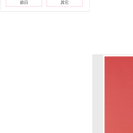
節日
其它