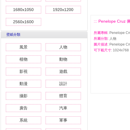
1680x1050
1920x1200
::: Penelope Cr
2560x1600
所屬專輯
: Penelop
壁紙分類
所屬分類
: 人物
圖片描述
: Penelope
風景
人物
可下載尺寸
: 1024x768 
植物
動物
影視
遊戲
動漫
設計
攝影
體育
廣告
汽車
系統
軍事