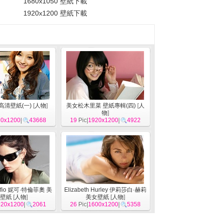
1680x1050 壁紙下載
1920x1200 壁紙下載
高清壁紙(一)
[
人物
]
美女松木里菜 壁紙專輯(四)
[
人
物
]
20x1200
|
43668
19
Pic|
1920x1200
|
4922
runfio 妮可·特倫菲奧 美
Elizabeth Hurley 伊莉莎白·赫莉
壁紙
[
人物
]
美女壁紙
[
人物
]
920x1200
|
2061
26
Pic|
1600x1200
|
5358