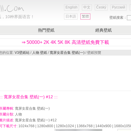
English
中文
Český
Русский
，10种界面语言！
日本語
繁體
壁紙搜索：
熱門壁紙
經典壁紙
⇒ 50000+ 2K 4K 5K 8K 高清壁紙免費下載
您的位置:
V3壁紙站
/
人物 壁紙
/
寬屏女星合集 壁紙(一)
/ 壁紙預覽
::: 寬屏女星合集 壁紙(一) #12 :::
所屬專輯
: 寬屏女星合集 壁紙(一)
所屬分類
: 人物
圖片描述
: 寬屏女星合集 壁紙(一) #12
可下載尺寸
: 1024x768 | 1280x800 | 1280x1024 | 1366x768 | 1440x900 | 1680x105