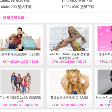
1366x768 壁紙下載
1440x900 壁紙下載
1600x1200 壁紙下載
1920x1080 壁紙下載
::: 隨機壁紙專輯 :::
購物女性 高清壁紙(一)
[
人物
]
Jennifer Ellison 珍妮弗·艾莉森
佐佐木希 
美女壁紙
[
人物
]
20
Pic|
1920x1200
|
1436
2
Pic|
1920x1200
|
5193
7
Pic|
19
Tren-D 韓國美女組合 高清壁紙
寬屏女星模特壁紙(二)
[
人物
]
Nicole T
[
人物
]
女
20
Pic|
1920x1080
|
978
7
Pic|
1920x1200
|
2877
10
Pic|
1