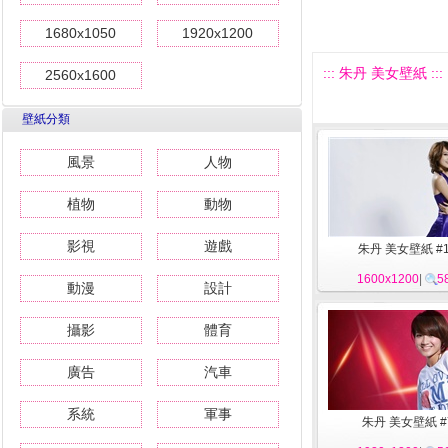
1680x1050
1920x1200
::: 朱丹 美女壁紙 :::
2560x1600
壁紙分類
風景
人物
植物
動物
影視
遊戲
朱丹 美女壁紙 #
1600x1200
|
5
動漫
設計
攝影
體育
廣告
汽車
系統
軍事
朱丹 美女壁紙 #