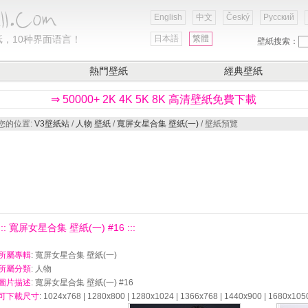
English
中文
Český
Русский
，10种界面语言！
日本語
繁體
壁紙搜索：
熱門壁紙
經典壁紙
⇒ 50000+ 2K 4K 5K 8K 高清壁紙免費下載
您的位置:
V3壁紙站
/
人物 壁紙
/
寬屏女星合集 壁紙(一)
/ 壁紙預覽
::: 寬屏女星合集 壁紙(一) #16 :::
所屬專輯
: 寬屏女星合集 壁紙(一)
所屬分類
: 人物
圖片描述
: 寬屏女星合集 壁紙(一) #16
可下載尺寸
: 1024x768 | 1280x800 | 1280x1024 | 1366x768 | 1440x900 | 1680x105