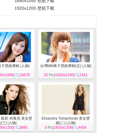
1680x1050 壁紙下載
1920x1200 壁紙下載
果子壁紙專輯
[
人物
]
台灣MM果子壁紙專輯(五)
[
人物
]
60x1600
|
10676
20
Pic|
1920x1200
|
2341
ook 凱莉·布魯克 美女壁
Elisandra Tomacheski 美女壁
(三)
[
人物
]
紙(二)
[
人物
]
00x1200
|
3885
3
Pic|
1920x1200
|
4456