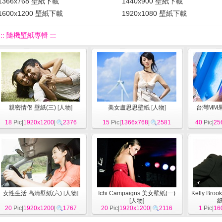
1366x768 壁紙下載
1440x900 壁紙下載
1600x1200 壁紙下載
1920x1080 壁紙下載
::: 隨機壁紙專輯 :::
親密情侶 壁紙(三)
[
人物
]
美女盧思思壁紙
[
人物
]
台灣MM
18
Pic|
1920x1200
|
2376
15
Pic|
1366x768
|
2581
40
Pic|
25
女性生活 高清壁紙(六)
[
人物
]
Ichi Campaigns 美女壁紙(一)
Kelly Br
[
人物
]
紙
20
Pic|
1920x1200
|
1767
20
Pic|
1920x1200
|
2116
1
Pic|
16