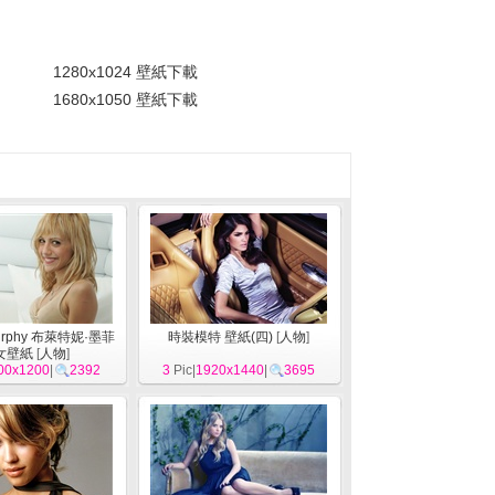
。
1280x1024 壁紙下載
1680x1050 壁紙下載
 Murphy 布萊特妮·墨菲
時裝模特 壁紙(四)
[
人物
]
女壁紙
[
人物
]
00x1200
|
2392
3
Pic|
1920x1440
|
3695