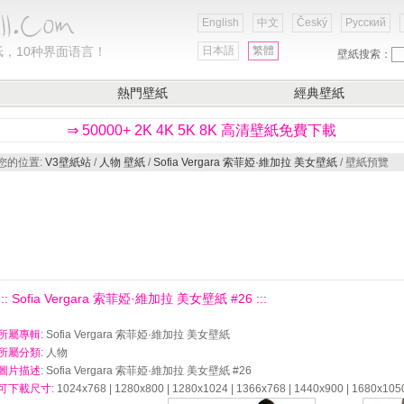
English
中文
Český
Русский
，10种界面语言！
日本語
繁體
壁紙搜索：
熱門壁紙
經典壁紙
⇒ 50000+ 2K 4K 5K 8K 高清壁紙免費下載
您的位置:
V3壁紙站
/
人物 壁紙
/
Sofia Vergara 索菲婭·維加拉 美女壁紙
/ 壁紙預覽
::: Sofia Vergara 索菲婭·維加拉 美女壁紙 #26 :::
所屬專輯
: Sofia Vergara 索菲婭·維加拉 美女壁紙
所屬分類
: 人物
圖片描述
: Sofia Vergara 索菲婭·維加拉 美女壁紙 #26
可下載尺寸
: 1024x768 | 1280x800 | 1280x1024 | 1366x768 | 1440x900 | 1680x105