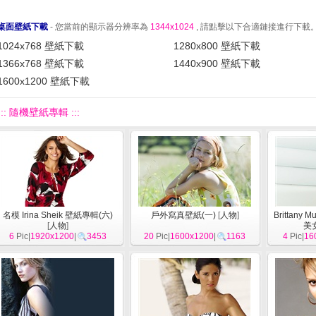
桌面壁紙下載
- 您當前的顯示器分辨率為
1344x1024
, 請點擊以下合適鏈接進行下載
1024x768 壁紙下載
1280x800 壁紙下載
1366x768 壁紙下載
1440x900 壁紙下載
1600x1200 壁紙下載
::: 隨機壁紙專輯 :::
名模 Irina Sheik 壁紙專輯(六)
戶外寫真壁紙(一)
[
人物
]
Brittany
[
人物
]
美
6
Pic|
1920x1200
|
3453
20
Pic|
1600x1200
|
1163
4
Pic|
16