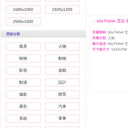
1680x1050
1920x1200
::: Isla Fisher 
2560x1600
所屬專輯
: Isla Fis
壁紙分類
所屬分類
: 人物
圖片描述
: Isla Fis
風景
人物
可下載尺寸
: 1024x768 
植物
動物
影視
遊戲
動漫
設計
攝影
體育
廣告
汽車
系統
軍事