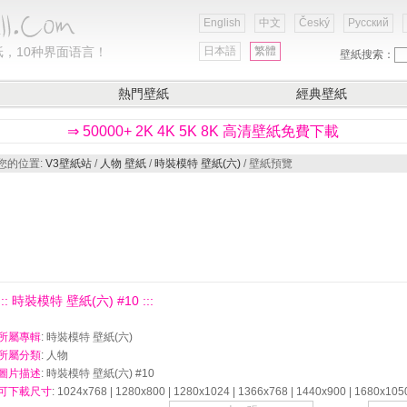
English
中文
Český
Русский
，10种界面语言！
日本語
繁體
壁紙搜索：
熱門壁紙
經典壁紙
⇒ 50000+ 2K 4K 5K 8K 高清壁紙免費下載
您的位置:
V3壁紙站
/
人物 壁紙
/
時裝模特 壁紙(六)
/ 壁紙預覽
::: 時裝模特 壁紙(六) #10 :::
所屬專輯
: 時裝模特 壁紙(六)
所屬分類
: 人物
圖片描述
: 時裝模特 壁紙(六) #10
可下載尺寸
: 1024x768 | 1280x800 | 1280x1024 | 1366x768 | 1440x900 | 1680x105