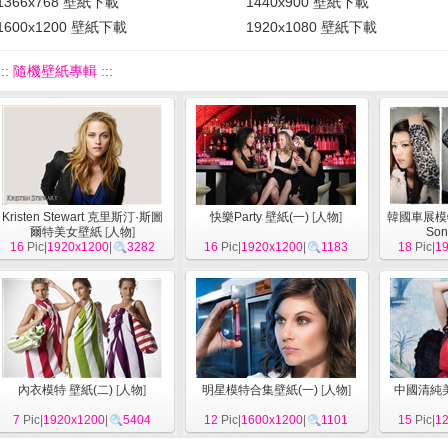
1366x768 壁紙下載
1440x900 壁紙下載
1600x1200 壁紙下載
1920x1080 壁紙下載
::: 隨機壁紙專輯 :::
Kristen Stewart 克里斯汀·斯圖
快樂Party 壁紙(一)
[
人物
]
韓國車展模特 
爾特美女壁紙
[
人物
]
Son
16
Pic|
1920x1200
|
3282
16
Pic|
1920x1200
|
1183
18
Pic|
1
內衣模特 壁紙(二)
[
人物
]
明星模特合集壁紙(一)
[
人物
]
中國清純
7
Pic|
1920x1200
|
5404
12
Pic|
1600x1200
|
1101
15
Pic|
1