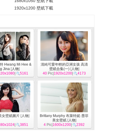
1680x1050 壁紙下載
1920x1200 壁紙下載
Hwang Mi Hee &
清純可愛年輕的亞洲女孩 高清
g Jina
[
人物
]
壁紙合集(一)
[
人物
]
920x1080
|
5161
40
Pic|
1920x1200
|
4173
美女壁紙圖片
[
人物
]
Brittany Murphy 布萊特妮·墨菲
美女壁紙
[
人物
]
280x1024
|
3851
4
Pic|
1600x1200
|
2392