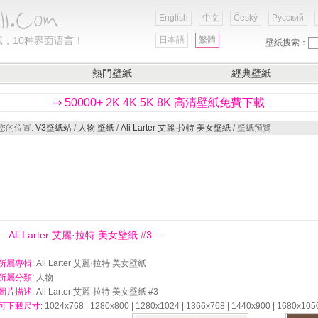
English
中文
Český
Русский
，10种界面语言！
日本語
繁體
壁紙搜索：
熱門壁紙
經典壁紙
⇒ 50000+ 2K 4K 5K 8K 高清壁紙免費下載
您的位置:
V3壁紙站
/
人物 壁紙
/
Ali Larter 艾麗·拉特 美女壁紙
/ 壁紙預覽
::: Ali Larter 艾麗·拉特 美女壁紙 #3 :::
所屬專輯
: Ali Larter 艾麗·拉特 美女壁紙
所屬分類
: 人物
圖片描述
: Ali Larter 艾麗·拉特 美女壁紙 #3
可下載尺寸
: 1024x768 | 1280x800 | 1280x1024 | 1366x768 | 1440x900 | 1680x105