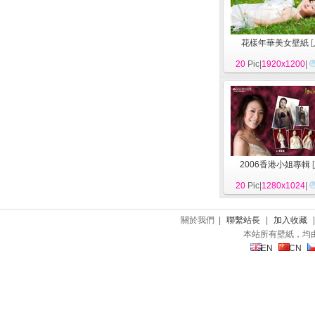
花樣年華美女壁紙
[
20
Pic|
1920x1200
|
2006香港小姐專輯
[
20
Pic|
1280x1024
|
關於我們 |
聯繫站長
|
加入收藏
本站所有壁紙，均
EN
CN