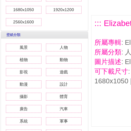
1680x1050
1920x1200
::: Eliz
2560x1600
壁紙分類
所屬專輯
: 
風景
人物
所屬分類
: 
植物
動物
圖片描述
: 
可下載尺寸
影視
遊戲
1680x1050 
動漫
設計
攝影
體育
廣告
汽車
系統
軍事