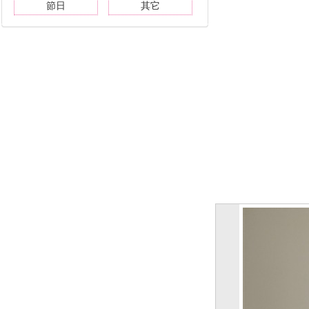
節日
其它