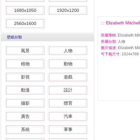
1680x1050
1920x1200
::: Elizabeth Mi
2560x1600
所屬專輯
: Elizabet
壁紙分類
所屬分類
: 人物
圖片描述
: Elizabet
風景
人物
可下載尺寸
: 1024x768 
植物
動物
影視
遊戲
動漫
設計
攝影
體育
廣告
汽車
系統
軍事