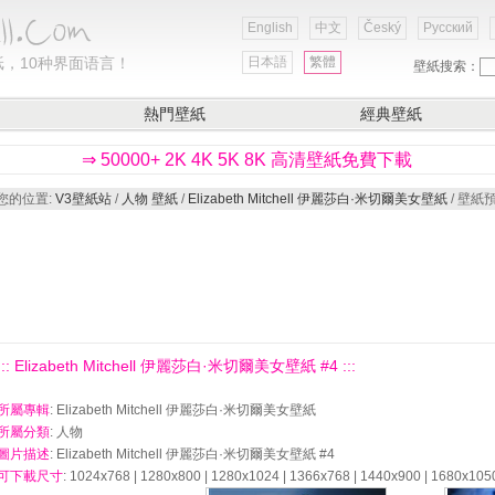
English
中文
Český
Русский
，10种界面语言！
日本語
繁體
壁紙搜索：
熱門壁紙
經典壁紙
⇒ 50000+ 2K 4K 5K 8K 高清壁紙免費下載
您的位置:
V3壁紙站
/
人物 壁紙
/
Elizabeth Mitchell 伊麗莎白·米切爾美女壁紙
/ 壁紙
::: Elizabeth Mitchell 伊麗莎白·米切爾美女壁紙 #4 :::
所屬專輯
: Elizabeth Mitchell 伊麗莎白·米切爾美女壁紙
所屬分類
: 人物
圖片描述
: Elizabeth Mitchell 伊麗莎白·米切爾美女壁紙 #4
可下載尺寸
: 1024x768 | 1280x800 | 1280x1024 | 1366x768 | 1440x900 | 1680x105