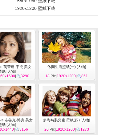
1680x1050 壁紙下載
1920x1200 壁紙下載
Pinto 芙蕾達·平托 美女
休閒生活壁紙(一)
[
人物
]
壁紙
[
人物
]
560x1600
|
3290
18
Pic|
1920x1200
|
861
urke 布魯克·博克 美女
多彩時裝兒童 壁紙(四)
[
人物
]
壁紙
[
人物
]
20x1440
|
3156
20
Pic|
1920x1200
|
1273