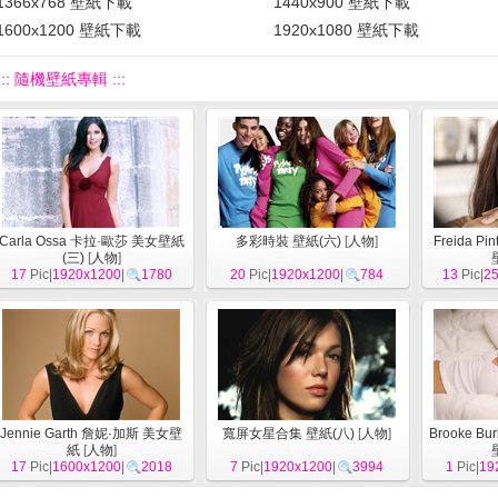
1366x768 壁紙下載
1440x900 壁紙下載
1600x1200 壁紙下載
1920x1080 壁紙下載
::: 隨機壁紙專輯 :::
Carla Ossa 卡拉·歐莎 美女壁紙
多彩時裝 壁紙(六)
[
人物
]
Freida 
(三)
[
人物
]
17
Pic|
1920x1200
|
1780
20
Pic|
1920x1200
|
784
13
Pic|
2
Jennie Garth 詹妮·加斯 美女壁
寬屏女星合集 壁紙(八)
[
人物
]
Brooke B
紙
[
人物
]
17
Pic|
1600x1200
|
2018
7
Pic|
1920x1200
|
3994
1
Pic|
19