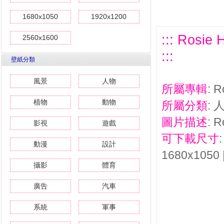
1680x1050
1920x1200
::: Ros
2560x1600
:::
壁紙分類
風景
人物
所屬專輯
: 
植物
動物
所屬分類
: 
圖片描述
: 
影視
遊戲
可下載尺寸
動漫
設計
1680x1050 
攝影
體育
廣告
汽車
系統
軍事