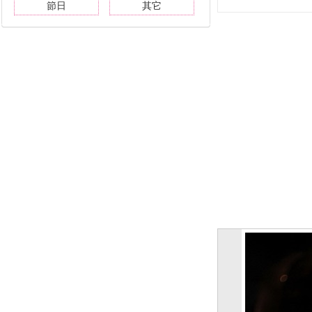
節日
其它