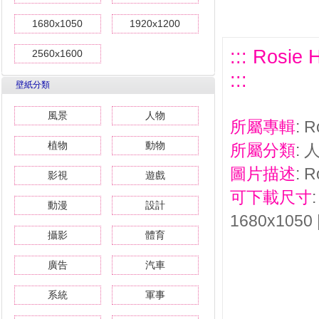
1680x1050
1920x1200
::: Ros
2560x1600
:::
壁紙分類
風景
人物
所屬專輯
: 
植物
動物
所屬分類
: 
圖片描述
: 
影視
遊戲
可下載尺寸
動漫
設計
1680x1050 
攝影
體育
廣告
汽車
系統
軍事