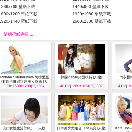
1366x768 壁紙下載
1440x900 壁紙下載
1600x1200 壁紙下載
1920x1080 壁紙下載
1920x1440 壁紙下載
2560x1600 壁紙下載
::: 隨機壁紙專輯 :::
Adriana Sklenarikova 阿德里亞
韓國Instyle封面模特
[
人物
]
內衣模特
娜·斯卡琳娜科娃 美女壁紙
[
人
1
Pic|
1600x1200
物
]
|
1204
40
Pic|
1280x1024
|
3307
4
Pic|
19
現代女性生活壁紙(一)
[
人物
]
日本美少女組合Cute寫真
[
人物
]
Kate Bo