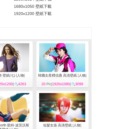
1680x1050 壁紙下載
1920x1200 壁紙下載
 壁紙(七)
[
人物
]
韓國女星樸信惠 高清壁紙
[
人物
]
20x1200
|
4263
20
Pic|
1920x1080
|
3099
sworth 凱特·波茨沃斯
短髮女孩 高清壁紙
[
人物
]