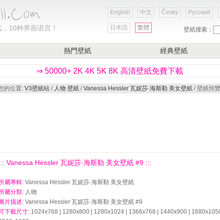
English
中文
Český
Русский
，10种界面语言！
日本語
繁體
壁紙搜索：
熱門壁紙
經典壁紙
⇒ 50000+ 2K 4K 5K 8K 高清壁紙免費下載
您的位置:
V3壁紙站
/
人物 壁紙
/
Vanessa Hessler 瓦妮莎·海斯勒 美女壁紙
/ 壁紙預
::: Vanessa Hessler 瓦妮莎·海斯勒 美女壁紙 #9 :::
所屬專輯
: Vanessa Hessler 瓦妮莎·海斯勒 美女壁紙
所屬分類
: 人物
圖片描述
: Vanessa Hessler 瓦妮莎·海斯勒 美女壁紙 #9
可下載尺寸
: 1024x768 | 1280x800 | 1280x1024 | 1366x768 | 1440x900 | 1680x105