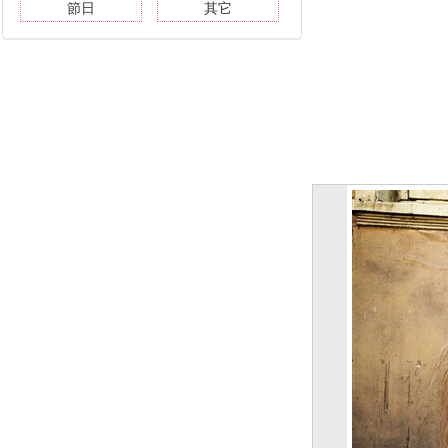
節日
其它