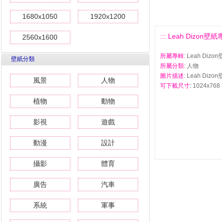
1680x1050
1920x1200
::: Leah Dizon壁紙專
2560x1600
所屬專輯
: Leah Diz
壁紙分類
所屬分類
: 人物
圖片描述
: Leah Diz
風景
人物
可下載尺寸
: 1024x768 
植物
動物
影視
遊戲
動漫
設計
攝影
體育
廣告
汽車
系統
軍事