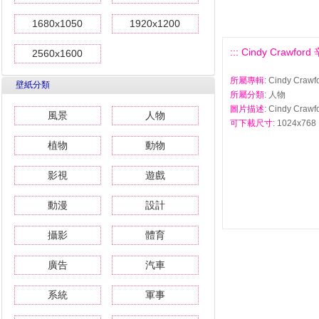
1680x1050
1920x1200
::: Cindy Crawf
2560x1600
所屬專輯
: Cindy Cr
壁紙分類
所屬分類
: 人物
圖片描述
: Cindy Cr
風景
人物
可下載尺寸
: 1024x768 
植物
動物
影視
遊戲
動漫
設計
攝影
體育
廣告
汽車
系統
軍事