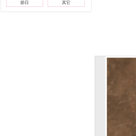
節日
其它