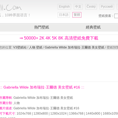
English
中文
Český
Русский
，10种界面语言！
日本語
繁體
壁紙搜索：
熱門壁紙
經典壁紙
⇒ 50000+ 2K 4K 5K 8K 高清壁紙免費下載
您的位置:
V3壁紙站
/
人物 壁紙
/
Gabriella Wilde 加布瑞拉·王爾德 美女壁紙
/ 壁紙預
::: Gabriella Wilde 加布瑞拉·王爾德 美女壁紙 #16 :::
所屬專輯
: Gabriella Wilde 加布瑞拉·王爾德 美女壁紙
所屬分類
: 人物
圖片描述
: Gabriella Wilde 加布瑞拉·王爾德 美女壁紙 #16
可下載尺寸
: 1024x768 | 1280x800 | 1280x1024 | 1366x768 | 1440x900 | 1680x105