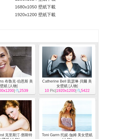
1680x1050 壁紙下載
1920x1200 壁紙下載
urns 布魯克·伯恩斯 美
Catherine Bell 凱瑟琳·貝爾 美
壁紙
[
人物
]
女壁紙
[
人物
]
00x1200
|
2539
10
Pic|
1920x1200
|
5422
Dunst 克里斯汀·鄧斯特
Toni Garrn 托妮·伽姆 美女壁紙