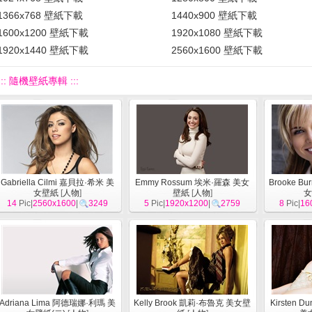
1366x768 壁紙下載
1440x900 壁紙下載
1600x1200 壁紙下載
1920x1080 壁紙下載
1920x1440 壁紙下載
2560x1600 壁紙下載
::: 隨機壁紙專輯 :::
Gabriella Cilmi 嘉貝拉·希米 美
Emmy Rossum 埃米·羅森 美女
Brooke B
女壁紙
[
人物
]
壁紙
[
人物
]
女
14
Pic|
2560x1600
|
3249
5
Pic|
1920x1200
|
2759
8
Pic|
16
Adriana Lima 阿德瑞娜·利瑪 美
Kelly Brook 凱莉·布魯克 美女壁
Kirsten 