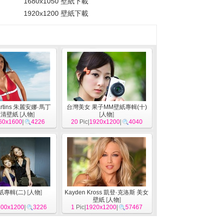
1680x1050 壁紙下載
1920x1200 壁紙下載
Martins 朱麗安娜·馬丁
台灣美女 果子MM壁紙專輯(十)
高清壁紙
[
人物
]
[
人物
]
60x1600
|
4226
20
Pic|
1920x1200
|
4040
紙專輯(二)
[
人物
]
Kayden Kross 凱登·克洛斯 美女
壁紙
[
人物
]
600x1200
|
3226
1
Pic|
1920x1200
|
57467