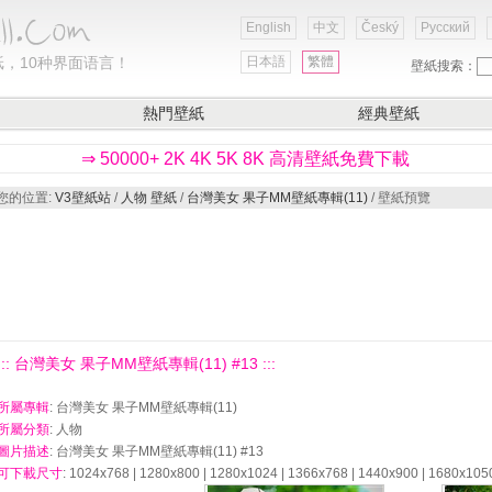
English
中文
Český
Русский
，10种界面语言！
日本語
繁體
壁紙搜索：
熱門壁紙
經典壁紙
⇒ 50000+ 2K 4K 5K 8K 高清壁紙免費下載
您的位置:
V3壁紙站
/
人物 壁紙
/
台灣美女 果子MM壁紙專輯(11)
/ 壁紙預覽
::: 台灣美女 果子MM壁紙專輯(11) #13 :::
所屬專輯
: 台灣美女 果子MM壁紙專輯(11)
所屬分類
: 人物
圖片描述
: 台灣美女 果子MM壁紙專輯(11) #13
可下載尺寸
: 1024x768 | 1280x800 | 1280x1024 | 1366x768 | 1440x900 | 1680x105