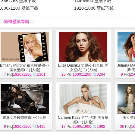
1366x768 壁紙下載
1440x900 壁紙下載
1600x1200 壁紙下載
1920x1080 壁紙下載
::: 隨機壁紙專輯 :::
Brittany Murphy 布萊特妮·墨菲
Eliza Dushku 艾麗莎·杜什庫 美
Juliana 
美女壁紙(二)
[
人物
]
女壁紙(二)
[
人物
]
斯 
7
Pic|
1920x1200
|
1301
25
Pic|
1600x1200
|
3204
9
Pic|
25
寬屏女星模特壁紙(一)
[
人物
]
Carmen Kass 卡門·卡斯 美女壁
美女壁
紙(一)
[
人物
]
9
Pic|
1920x1200
|
5495
17
Pic|
2560x1600
|
1692
36
Pic|
1