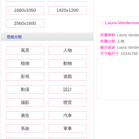
1680x1050
1920x1200
::: Laura Vande
2560x1600
所屬專輯
: Laura Va
壁紙分類
所屬分類
: 人物
圖片描述
: Laura Va
風景
人物
可下載尺寸
: 1024x768 
植物
動物
影視
遊戲
動漫
設計
攝影
體育
廣告
汽車
系統
軍事