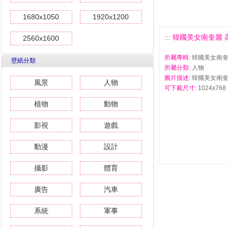
1680x1050
1920x1200
::: 韓國美女南奎麗 高
2560x1600
所屬專輯
: 韓國美女南
壁紙分類
所屬分類
: 人物
圖片描述
: 韓國美女南奎
風景
人物
可下載尺寸
: 1024x768 
植物
動物
影視
遊戲
動漫
設計
攝影
體育
廣告
汽車
系統
軍事