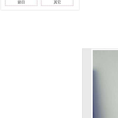
節日
其它