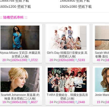
1366x768 壁紙下載
1440x900 壁紙下載
1600x1200 壁紙下載
1920x1080 壁紙下載
::: 隨機壁紙專輯 :::
Alyssa Milano 艾莉莎·米蘭諾美
Girl's Day 韓國流行音樂女孩 高
Sarah Mic
女壁紙
[
人物
]
清壁紙
[
人物
]
歇爾·蓋拉
20
Pic|
1920x1200
|
3722
20
Pic|
1920x1080
|
5193
46
Pic|
1
Scarlett Johansson 斯嘉麗·約
T-ARA 音樂組合，韓國女孩高清
Josie M
翰遜 美女壁紙(二)
[
人物
]
壁紙
[
人物
]
19
Pic|
1600x1200
|
8027
24
Pic|
1920x1080
|
2448
15
Pic|
1