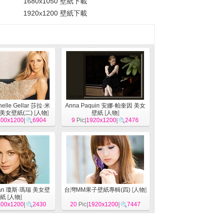
1680x1050 壁紙下載
1920x1200 壁紙下載
helle Gellar 莎拉·米
Anna Paquin 安娜·帕奎因 美女
 美女壁紙(二)
[
人物
]
壁紙
[
人物
]
600x1200
|
6904
9
Pic|
1920x1200
|
2476
aran 瓊斯·瑪瑞 美女壁
台灣MM果子壁紙專輯(四)
[
人物
]
紙
[
人物
]
600x1200
|
2430
20
Pic|
1920x1200
|
7447