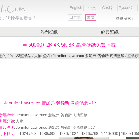
English
中文
Český
Русский
，10种界面语言！
日本語
繁體
壁紙搜索：
熱門壁紙
經典壁紙
⇒ 50000+ 2K 4K 5K 8K 高清壁紙免費下載
您的位置:
V3壁紙站
/
人物 壁紙
/
Jennifer Lawrence 詹妮弗·勞倫斯 高清壁紙
/ 壁紙
::: Jennifer Lawrence 詹妮弗·勞倫斯 高清壁紙 #17 :::
所屬專輯
: Jennifer Lawrence 詹妮弗·勞倫斯 高清壁紙
所屬分類
: 人物
圖片描述
: Jennifer Lawrence 詹妮弗·勞倫斯 高清壁紙 #17
可下載尺寸
: 1024x768 | 1280x800 | 1280x1024 | 1366x768 | 1440x900 | 1680x105