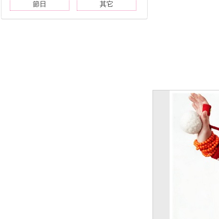
節日
其它