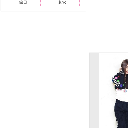
節日
其它