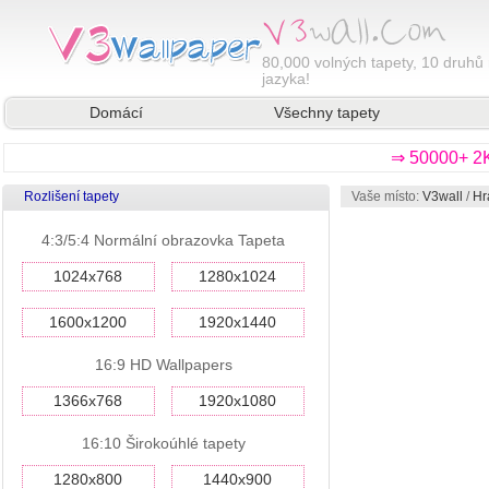
80,000
volných tapety, 10 druhů 
jazyka!
Domácí
Všechny tapety
⇒ 50000+ 2K
Rozlišení tapety
Vaše místo:
V3wall
/
Hr
4:3/5:4 Normální obrazovka Tapeta
1024x768
1280x1024
1600x1200
1920x1440
16:9 HD Wallpapers
1366x768
1920x1080
16:10 Širokoúhlé tapety
1280x800
1440x900