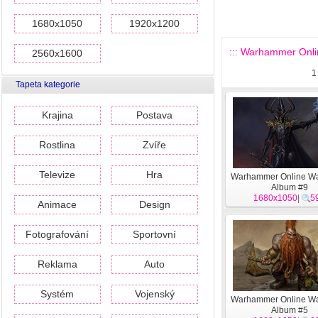
1680x1050
1920x1200
::: Warhammer Onli
2560x1600
1
Tapeta kategorie
Krajina
Postava
Rostlina
Zvíře
Televize
Hra
Warhammer Online Wa
Album #9
1680x1050
|
5
Animace
Design
Fotografování
Sportovní
Reklama
Auto
Systém
Vojenský
Warhammer Online Wa
Album #5