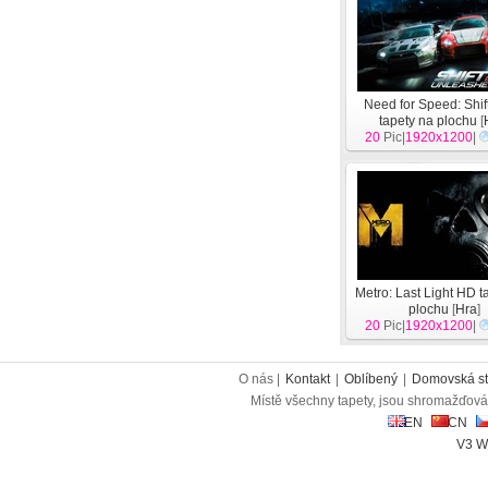
Need for Speed​​: Shi
tapety na plochu
[
20
Pic|
1920x1200
|
Metro: Last Light HD t
plochu
[
Hra
]
20
Pic|
1920x1200
|
O nás |
Kontakt
|
Oblíbený
|
Domovská st
Místě všechny tapety, jsou shromažďován
EN
CN
V3 W