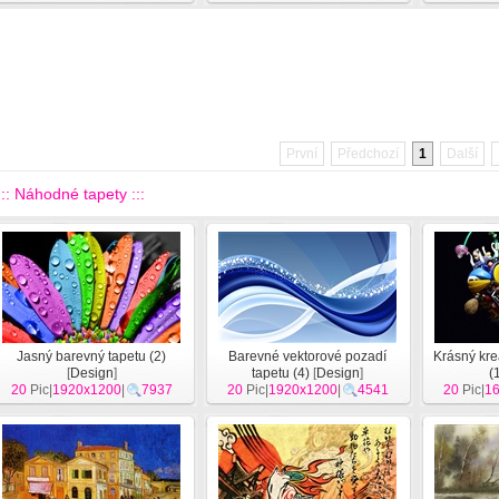
První
Předchozí
1
Další
::: Náhodné tapety :::
Jasný barevný tapetu (2)
Barevné vektorové pozadí
Krásný kre
[
Design
]
tapetu (4)
[
Design
]
(
20
Pic|
1920x1200
|
7937
20
Pic|
1920x1200
|
4541
20
Pic|
1