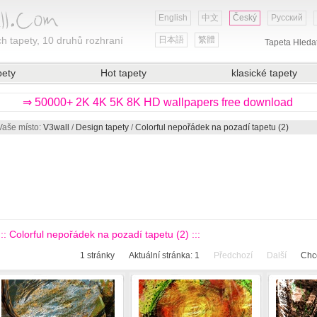
English
中文
Český
Русский
h tapety, 10 druhů rozhraní
日本語
繁體
Tapeta Hleda
pety
Hot tapety
klasické tapety
⇒ 50000+ 2K 4K 5K 8K HD wallpapers free download
Vaše místo:
V3wall
/
Design tapety
/
Colorful nepořádek na pozadí tapetu (2)
::: Colorful nepořádek na pozadí tapetu (2) :::
1
stránky
Aktuální stránka:
1
Předchozí
Další
Chce