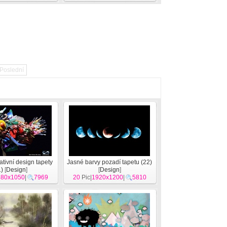
Poslední
ativní design tapety
Jasné barvy pozadí tapetu (22)
1)
[
Design
]
[
Design
]
680x1050
|
7969
20
Pic|
1920x1200
|
5810