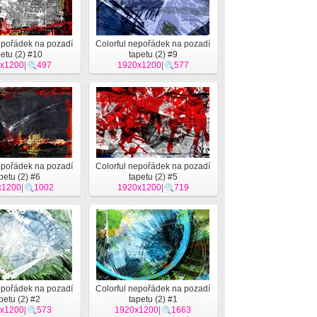
epořádek na pozadí
Colorful nepořádek na pozadí
petu (2) #10
tapetu (2) #9
x1200
|
497
1920x1200
|
577
epořádek na pozadí
Colorful nepořádek na pozadí
petu (2) #6
tapetu (2) #5
x1200
|
1002
1920x1200
|
719
epořádek na pozadí
Colorful nepořádek na pozadí
petu (2) #2
tapetu (2) #1
x1200
|
573
1920x1200
|
1663