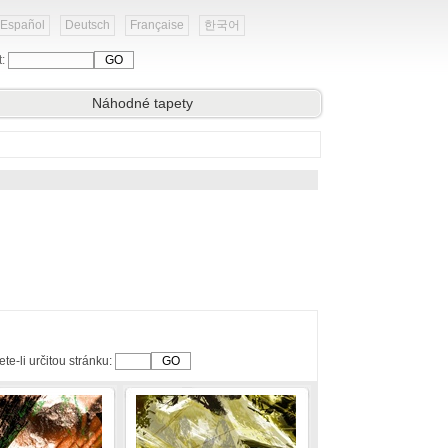
Español
Deutsch
Française
한국어
t:
Náhodné tapety
te-li určitou stránku: