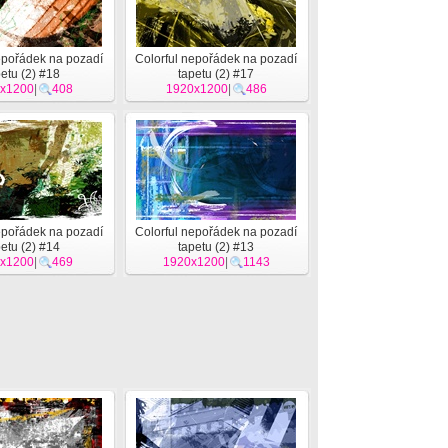
epořádek na pozadí
Colorful nepořádek na pozadí
petu (2) #18
tapetu (2) #17
x1200
|
408
1920x1200
|
486
epořádek na pozadí
Colorful nepořádek na pozadí
petu (2) #14
tapetu (2) #13
x1200
|
469
1920x1200
|
1143