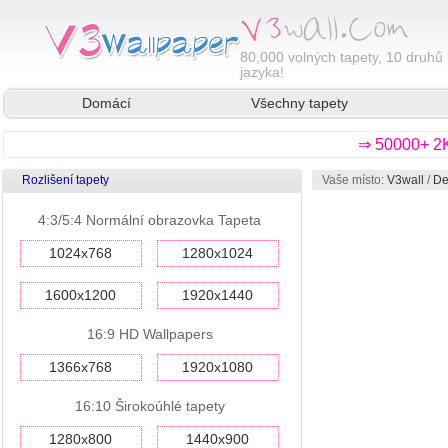
80,000
volných tapety, 10 druhů 
jazyka!
Domácí
Všechny tapety
⇒ 50000+ 2K
Rozlišení tapety
Vaše místo:
V3wall
/
De
4:3/5:4 Normální obrazovka Tapeta
1024x768
1280x1024
1600x1200
1920x1440
16:9 HD Wallpapers
1366x768
1920x1080
16:10 Širokoúhlé tapety
1280x800
1440x900