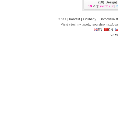
(10)
[
Design
]
19
Pic|
1920x1200
|
O nás |
Kontakt
|
Oblíbený
|
Domovská st
Místě všechny tapety, jsou shromažďován
EN
CN
V3 W